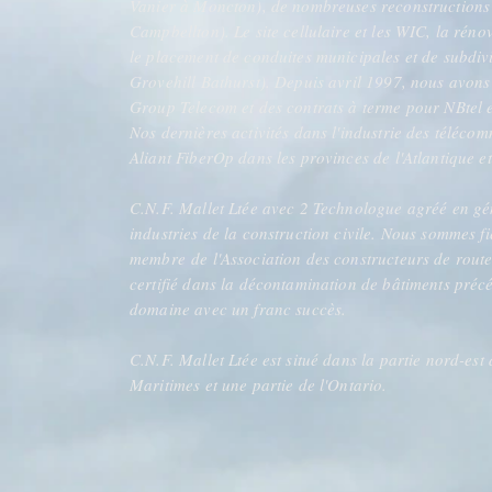
Vanier à Moncton), de nombreuses reconstructions 
Campbellton). Le site cellulaire et les WIC, la rén
le placement de conduites municipales et de subdiv
Grovehill Bathurst). Depuis avril 1997, nous avons
Group Telecom et des contrats à terme pour NBtel 
Nos dernières activités dans l'industrie des téléco
Aliant FiberOp dans les provinces de l'Atlantique e
C.N.F. Mallet Ltée avec 2 Technologue agréé en géni
industries de la construction civile. Nous sommes fi
membre de l'Association des constructeurs de rou
certifié dans la décontamination de bâtiments précé
domaine avec un franc succès.
C.N.F. Mallet Ltée est situé dans la partie nord-e
Maritimes et une partie de l'Ontario.