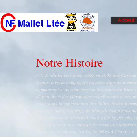
Acceuil
Notre Histoire
C.N.F. Mallet Ltée a été créée en 1992 par Christia
Depuis lors, la compagnie est allée dans de nombreu
commercial et du déneigement des routes en hiver 
d'égout avec des marquages ​​commerciaux et des pe
quais dans la construction des dalles de béton arm
quais flottants, l'ancrage de blocs de béton sous-ma
remplacement de réservoir souterrain de pétrole, sy
avons fait aussi des contrats de services souterra
bâtiments (le bureau central de NBtel à Chatam, le